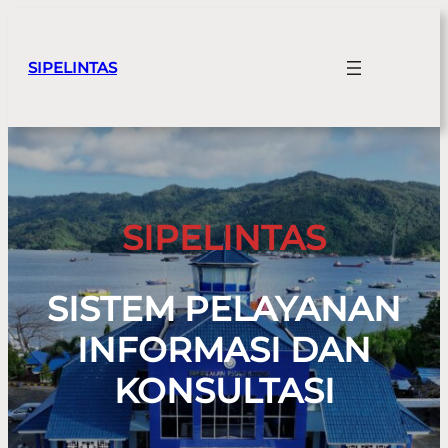
Skip
to
content
SIPELINTAS
SIPELINTAS
SISTEM PELAYANAN
INFORMASI DAN
KONSULTASI