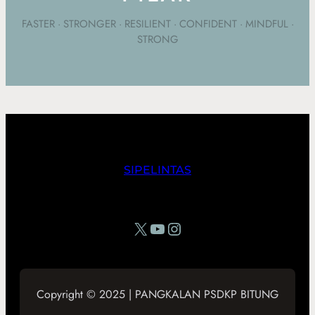
FASTER · STRONGER · RESILIENT · CONFIDENT · MINDFUL ·
STRONG
SIPELINTAS
X
YouTube
Instagram
Copyright © 2025 | PANGKALAN PSDKP BITUNG