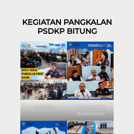
KEGIATAN PANGKALAN
PSDKP BITUNG
GIAT RUTIN
PENANGANAN
PELANGGARAN