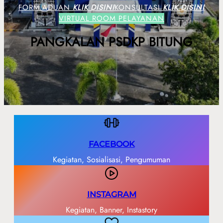
FORM ADUAN
KLIK DISINI
KONSULTASI
KLIK DISINI
VIRTUAL ROOM PELAYANAN
PANGKALAN PSDKP BITUNG
FACEBOOK
Kegiatan, Sosialisasi, Pengumuman
INSTAGRAM
Kegiatan, Banner, Instastory