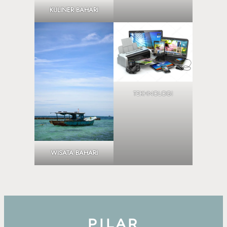
KULINER
BAHARI
TEKHNOLOGI
WISATA BAHARI
PILAR