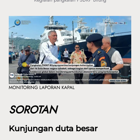
MONITORING LAPORAN KAPAL
SOROTAN
Kunjungan duta besar