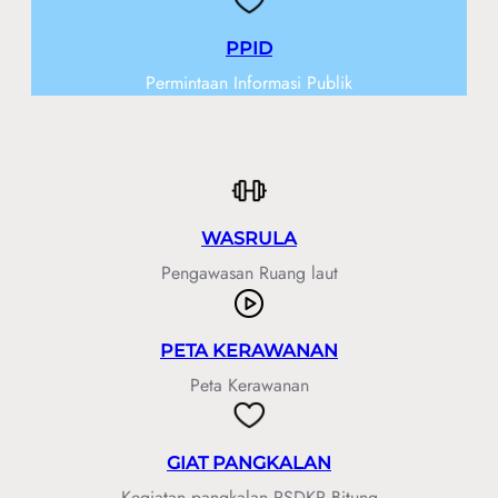
PPID
Permintaan Informasi Publik
WASRULA
Pengawasan Ruang laut
PETA KERAWANAN
Peta Kerawanan
GIAT PANGKALAN
Kegiatan pangkalan PSDKP Bitung